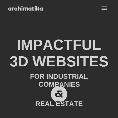
I
M
P
A
C
T
F
U
L
3
D
W
E
B
S
I
T
E
S
F
O
R
I
N
D
U
S
T
R
I
A
L
C
O
M
P
A
N
I
E
S
R
E
A
L
E
S
T
A
T
E